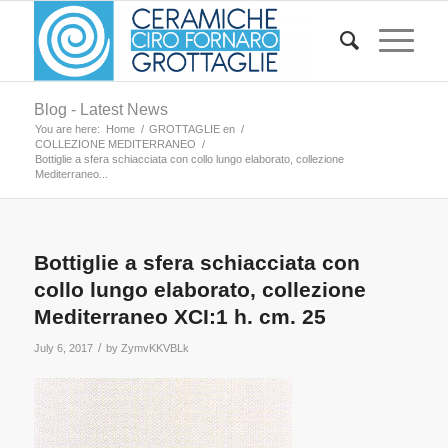
Blog - Latest News
You are here:
Home
/
GROTTAGLIE en
/
COLLEZIONE MEDITERRANEO
/
Bottiglie a sfera schiacciata con collo lungo elaborato, collezione
Mediterraneo...
Bottiglie a sfera schiacciata con
collo lungo elaborato, collezione
Mediterraneo XCI:1 h. cm. 25
/
July 6, 2017
by
ZymvKKVBLk