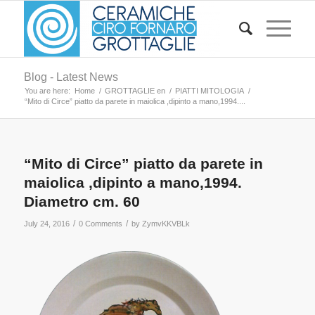
Blog - Latest News
You are here:
Home
/
GROTTAGLIE en
/
PIATTI MITOLOGIA
/
“Mito di Circe” piatto da parete in maiolica ,dipinto a mano,1994....
“Mito di Circe” piatto da parete in
maiolica ,dipinto a mano,1994.
Diametro cm. 60
/
/
July 24, 2016
0 Comments
by
ZymvKKVBLk