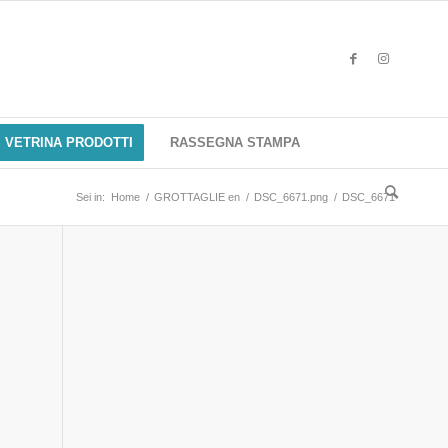
VETRINA PRODOTTI
RASSEGNA STAMPA
Sei in:
Home
/
GROTTAGLIE en
/
DSC_6671.png
/
DSC_6671