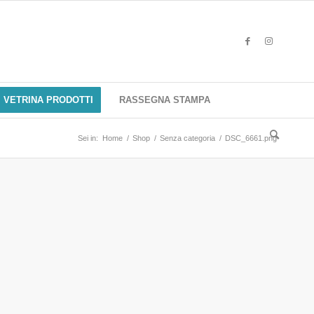
VETRINA PRODOTTI
RASSEGNA STAMPA
Sei in:
Home
/
Shop
/
Senza categoria
/
DSC_6661.png