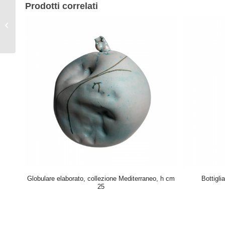
Prodotti correlati
DSC_6660.png
Globulare elaborato, collezione Mediterraneo, h cm
Bottigli
25