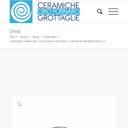
Shop
Sei in:
Home
/
Shop
/
Globulare
/
Globulare elaborato con incisioni circolari, Collezione Mediterraneo, h...